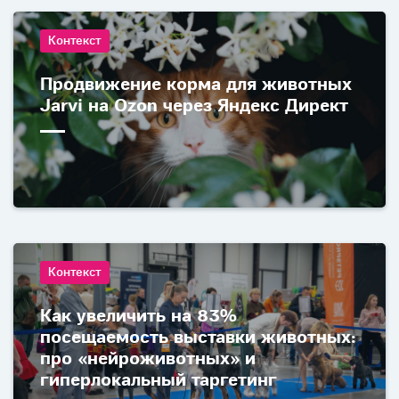
Контекст
Продвижение корма для животных
Jarvi на Ozon через Яндекс Директ
Контекст
Как увеличить на 83%
посещаемость выставки животных:
про «нейроживотных» и
гиперлокальный таргетинг