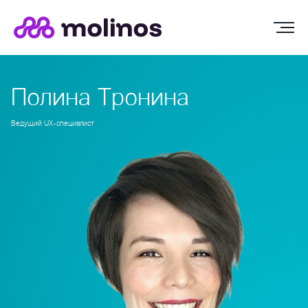
Полина Тронина
Ведущий UX-специалист