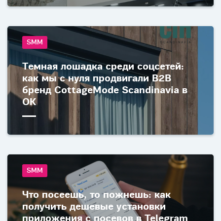
SMM
Темная лошадка среди соцсетей:
как мы с нуля продвигали B2B
бренд CottageMode Scandinavia в
ОК
SMM
Что посеешь, то пожнешь: как
получить дешевые установки
приложения c посевов в Telegram