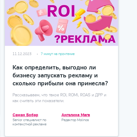
11.12.2023
7 минут на прочтение
Как определить, выгодно ли
бизнесу запускать рекламу и
сколько прибыли она принесла?
Рассказываем, что такое ROI, ROMI, ROAS и ДРР и
как считать эти показатели.
Семен Бобер
Ангелина Мага
Senior специалист по
Редактор Molinos
контекстной рекламе