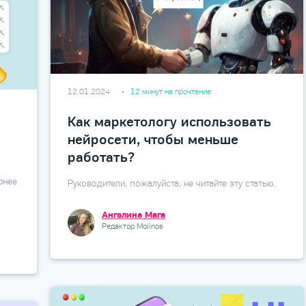
12.01.2024
12 минут на прочтение
Как маркетологу использовать
нейросети, чтобы меньше
работать?
рнее
Руководители, пожалуйста, не читайте эту статью.
Ангелина Мага
Редактор Molinos