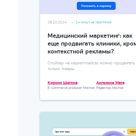
29.10.2024
14 минут на прочтение
Медицинский маркетинг: как
еще продвигать клиники, кро
контекстной рекламы?
Спойлер: на маркетплейсах можно продвигать
только товары.
Кирилл Щеглов
Ангелина Мага
E-commerce producer Molinos
Редактор Molinos