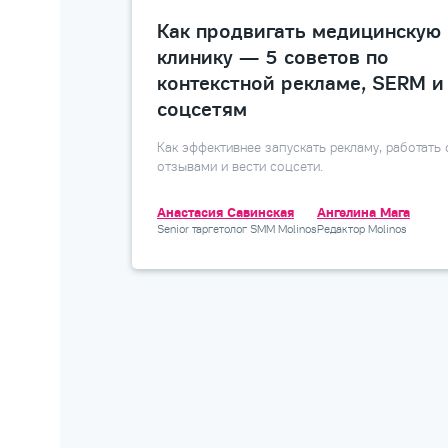
Как продвигать медицинскую
клинику — 5 советов по
контекстной рекламе, SERM и
соцсетям
Как эффективнее запускать рекламу, работать 
отзывами и вести соцсети.
Анастасия Савинская
Ангелина Мага
Senior таргетолог SMM Molinos
Редактор Molinos