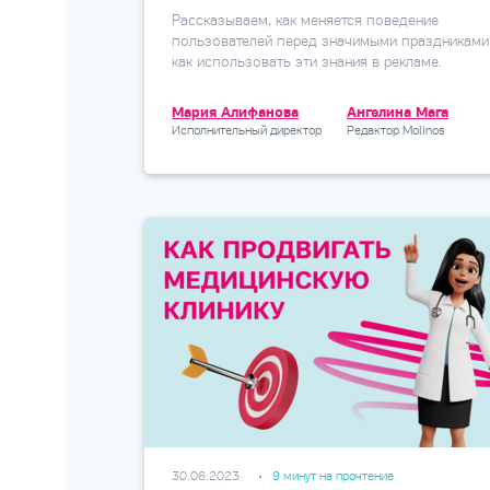
Рассказываем, как меняется поведение
пользователей перед значимыми праздниками
как использовать эти знания в рекламе.
Мария Алифанова
Ангелина Мага
Исполнительный директор
Редактор Molinos
30.06.2023
9 минут на прочтение