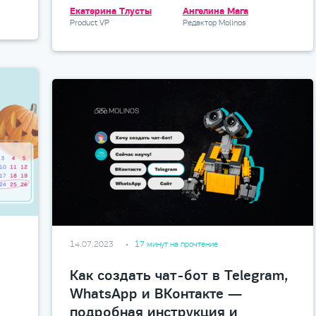
Екатерина Тлусты
Ангелина Мага
Product VP
Редактор Molinos
14.07.2023
17 минут на прочтение
Как создать чат-бот в Telegram,
WhatsApp и ВКонтакте —
подробная инструкция и