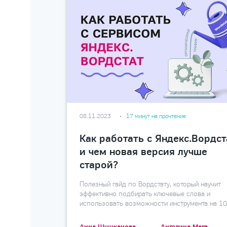
08.11.2023
17 минут на прочтение
Как работать с Яндекс.Вордст
и чем новая версия лучше
старой?
Полезный гайд по Вордстату, который научит
эффективно подбирать ключевые слова и
использовать возможности инструмента на 1
Анна Шушканова
Ангелина Мага