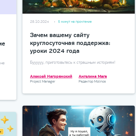
28.10.2024
5 минут на прочтение
Зачем вашему сайту
круглосуточная поддержка:
ме
уроки 2024 года
Буууууу, приготовьтесь к страшным историям!
 не
Алексей Нагорянский
Ангелина Мага
Project Manager
Редактор Molinos