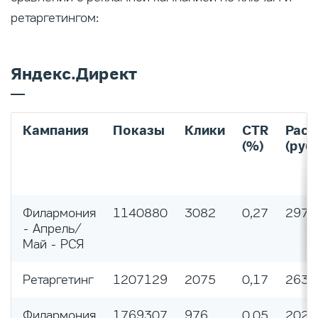
ретаргетингом:
Яндекс.Директ
Кампания
Показы
Клики
CTR
Расх
(%)
(руб.
Филармония
1140880
3082
0,27
2979
- Апрель/
Май - РСЯ
Ретаргетинг
1207129
2075
0,17
2639
Филармония
1769307
976
0,05
2020