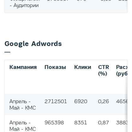
- Аудитории
Google Adwords
Кампания
Показы
Клики
CTR
Расх
(%)
(руб.)
Апрель -
2712501
6920
0,26
46566
Май - КМС
Апрель -
965398
8351
0,87
38837
Май - КМС