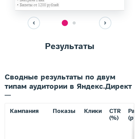
​Результаты
Сводные результаты по двум
типам аудитории в Яндекс.Директ
Кампания
Показы
Клики
CTR
Рас
(%)
(руб