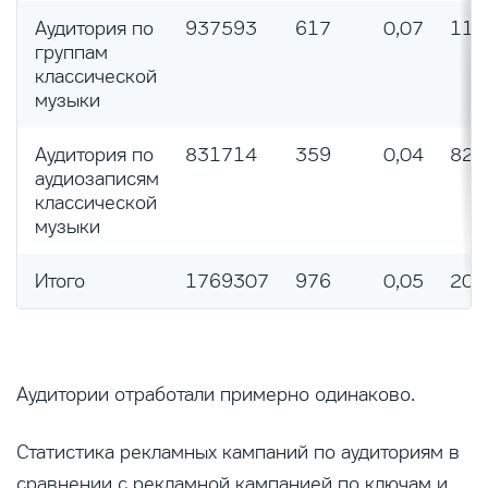
Аудитория по
937593
617
0,07
119
группам
классической
музыки
Аудитория по
831714
359
0,04
824
аудиозаписям
классической
музыки
Итого
1769307
976
0,05
202
Аудитории отработали примерно одинаково.
Статистика рекламных кампаний по аудиториям в
сравнении с рекламной кампанией по ключам и