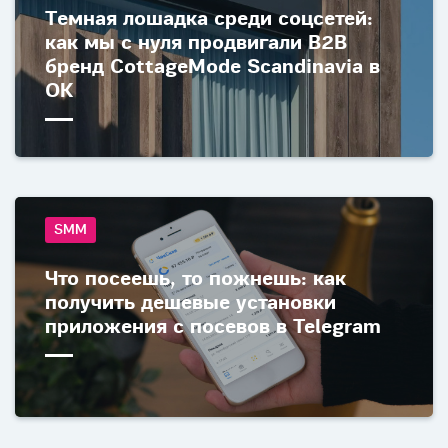
Темная лошадка среди соцсетей:
как мы с нуля продвигали B2B
бренд CottageMode Scandinavia в
ОК
SMM
Что посеешь, то пожнешь: как
получить дешевые установки
приложения c посевов в Telegram