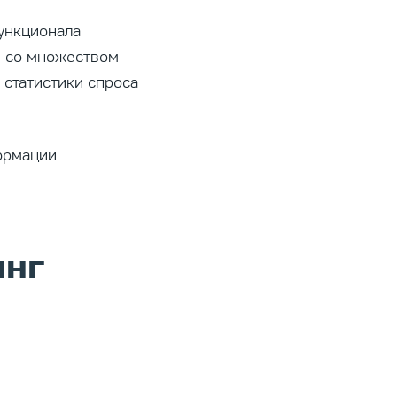
функционала
в со множеством
 статистики спроса
формации
инг