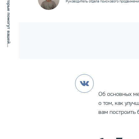
7 практик SERM, которые помогут вашей...
Руководитель отдела поискового продвижени
Об основных м
о том, как улуч
вам построить 