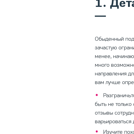
1. Дет
Обыденный подх
зачастую огран
менее, начинаю
много возможно
направления дл
вам лучше опре
Разграничьт
быть не только 
отзывы сотрудн
варьироваться д
Изучите пох