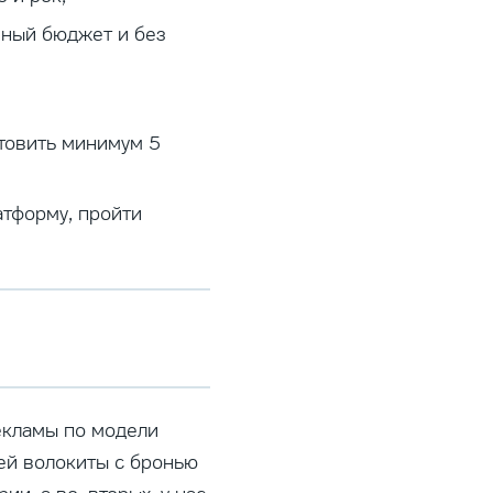
нный бюджет и без
товить минимум 5
атформу, пройти
екламы по модели
ней волокиты с бронью