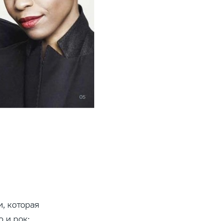
, которая
 и рок;