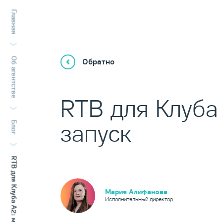
Главная
Об агентстве
Обратно
RTB для Клуба
запуск
Блог
Мария Алифанова
Исполнительный директор