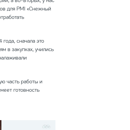
ии, а во-вторых, у нас
ов для PMI «Снежный
отработать
года, сначала это
м в закупках, учились
 налаживали
ую часть работы и
меет готовность