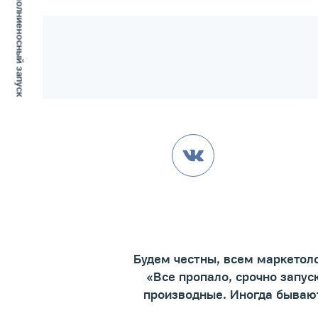
RTB для Клуба А2: молниеносный запуск
Будем честны, всем маркетоло
«Все пропало, срочно запус
производные. Иногда бывают