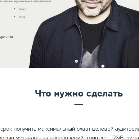
Что нужно сделать
 срок получить максимальный охват целевой аудитории
месью музыкальных направлений: трип-хоп, R&B, диско