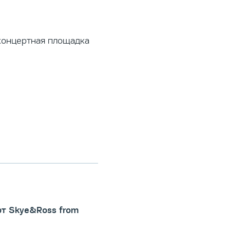
 концертная площадка
рт Skye&Ross from