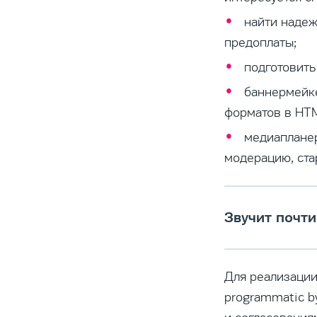
найти надеж
предоплаты;
подготовить
баннермейке
форматов в HT
медиапланер
модерацию, ста
Звучит почт
Для реализации
programmatic b