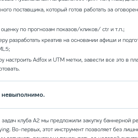
ного поставщика, который готов работать за оговоре
 оценку по прогнозам показов/кликов/ ctr и т.п.;
ру разработать креатив на основании афиши и подго
ML5;
у настроить Adfox и UTM метки, завести все это в пл
ртовать.
и невыполнимо.
 задач клуба А2 мы предложили закупку баннерной р
ying. Во-первых, этот инструмент позволяет без лиш