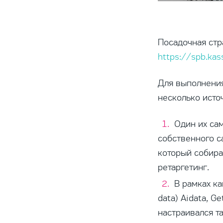
Посадочная стр
https://spb.kas
Для выполнения
несколько исто
Один их са
собственного са
который собира
ретаргетинг.
В рамках к
data) Aidata, G
настраивался т