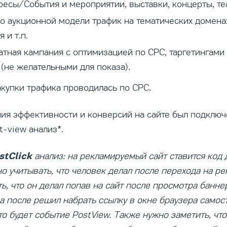
ресы/События и мероприятии, выставки, концерты, теат
по аукционной модели трафик на тематических домена
 и т.п.
ная кампания с оптимизацией по СРС, таргетингами п
(не желательными для показа).
купки трафика проводилась по СРС.
ия эффективности и конверсий на сайте был подключ
st-view анализ*.
stClick
анализ: на рекламируемый сайт ставится код д
о учитывать, что человек делал после перехода на ре
ь, что он делал попав на сайт после просмотра банне
 а после решил набрать ссылку в окне браузера самос
то будет событие PostView. Также нужно заметить, что