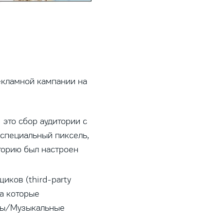
екламной кампании на
это сбор аудитории с
н специальный пиксель,
иторию был настроен
иков (third-party
на которые
есы/Музыкальные