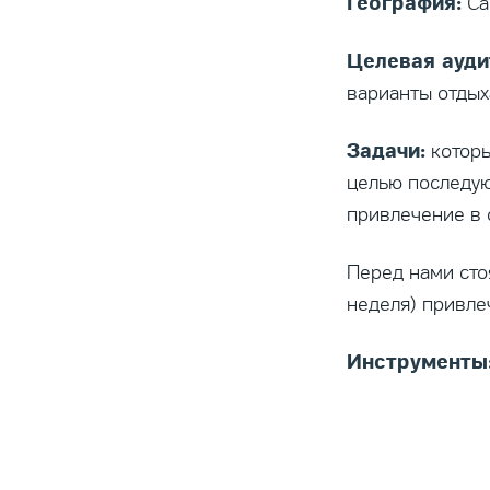
География:
Са
Целевая ауди
варианты отдых
Задачи:
которы
целью последую
привлечение в 
Перед нами сто
неделя) привле
Инструменты