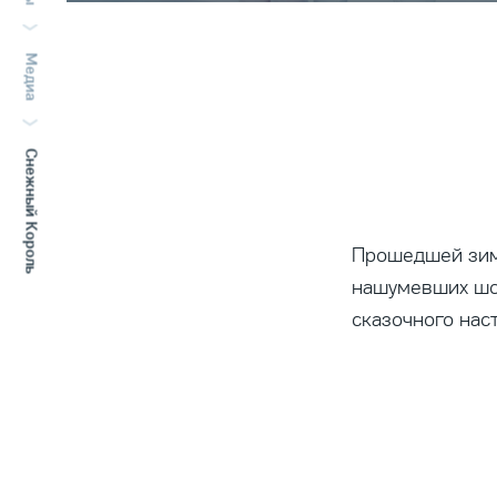
Медиа
Снежный Король
Прошедшей зим
нашумевших шо
сказочного нас