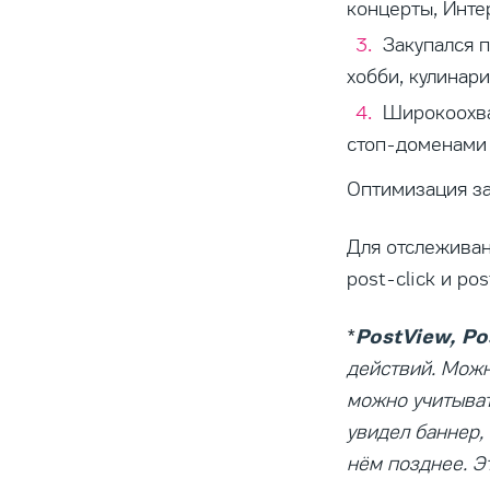
концерты, Инте
Закупался 
хобби, кулинария
Широкоохват
стоп-доменами 
Оптимизация за
Для отслеживан
рost-click и po
PostView, Po
*
действий. Можн
можно учитыват
увидел баннер,
нём позднее. Э