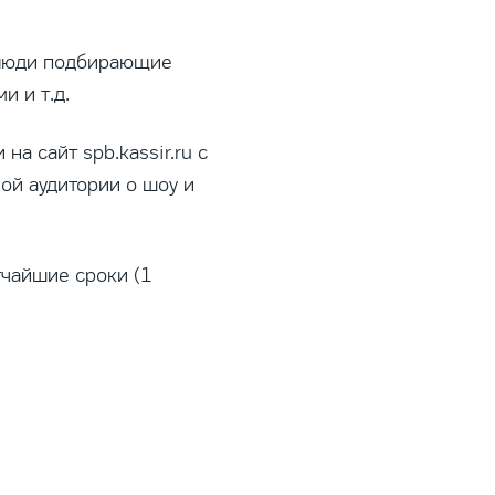
 люди подбирающие
и и т.д.
а сайт spb.kassir.ru с
ой аудитории о шоу и
тчайшие сроки (1