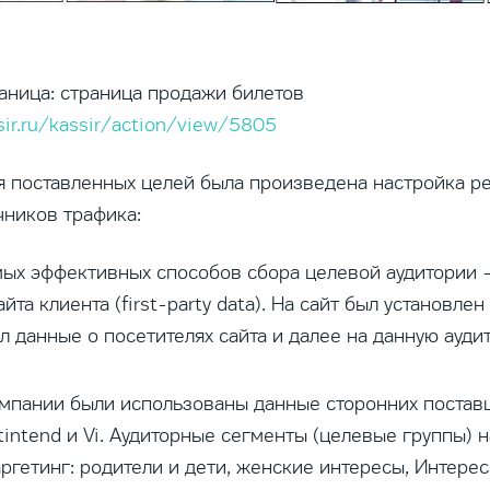
аница: страница продажи билетов
sir.ru/kassir/action/view/5805
 поставленных целей была произведена настройка р
чников трафика:
мых эффективных способов сбора целевой аудитории - 
йта клиента (first-party data). На сайт был установле
л данные о посетителях сайта и далее на данную ауд
ампании были использованы данные сторонних поставщ
etintend и Vi. Аудиторные сегменты (целевые группы) 
аргетинг: родители и дети, женские интересы, Интер