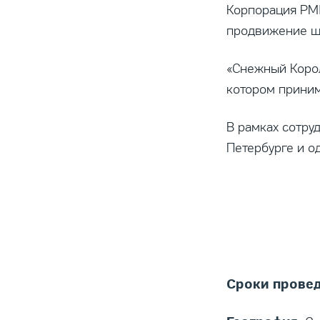
Корпорация PMI
продвижение шо
«Снежный Корол
котором приним
В рамках сотру
Петербурге и од
Сроки провед