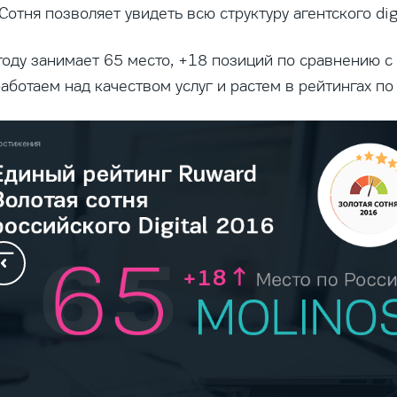
Сотня позволяет увидеть всю структуру агентского dig
 году занимает 65 место, +18 позиций по сравнению 
аботаем над качеством услуг и растем в рейтингах по