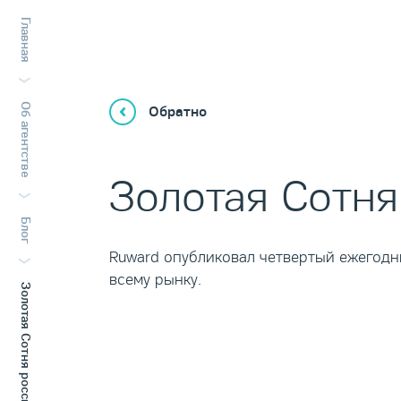
Главная
Об агентстве
Обратно
Золотая Сотня 
Блог
Ruward опубликовал четвертый ежегодны
всему рынку.
Золотая Сотня российского Digital