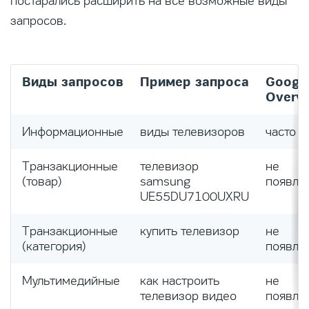
постарались расширить на все возможные виды
запросов.
Виды запросов
Пример запроса
Google
Overv
Информационные
виды телевизоров
часто
Транзакционные
телевизор
не
(товар)
samsung
появля
UE55DU7100UXRU
Транзакционные
купить телевизор
не
(категория)
появля
Мультимедийные
как настроить
не
телевизор видео
появля