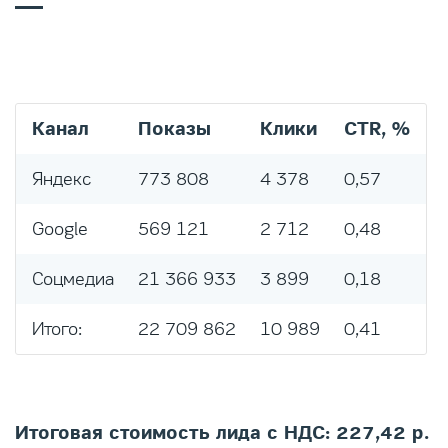
Канал
Показы
Клики
CTR, %
Яндекс
773 808
4 378
0,57
Google
569 121
2 712
0,48
Соцмедиа
21 366 933
3 899
0,18
Итого:
22 709 862
10 989
0,41
Итоговая стоимость лида с НДС: 227,42 р.