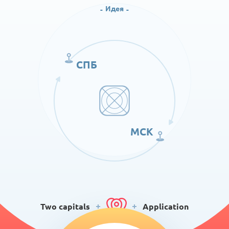
Идея
СПБ
МСК
Two capitals
Application