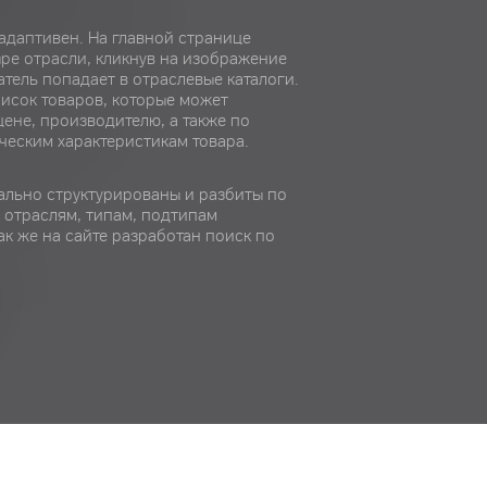
адаптивен. На главной странице
ре отрасли, кликнув на изображение
атель попадает в отраслевые каталоги.
писок товаров, которые может
цене, производителю, а также по
ческим характеристикам товара.
тально структурированы и разбиты по
 отраслям, типам, подтипам
ак же на сайте разработан поиск по