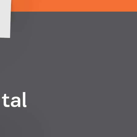
2
tal