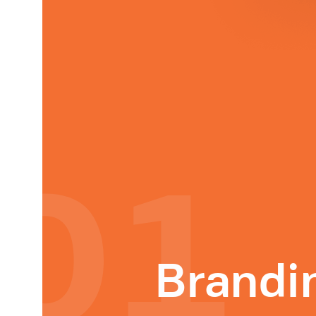
01
Brandi