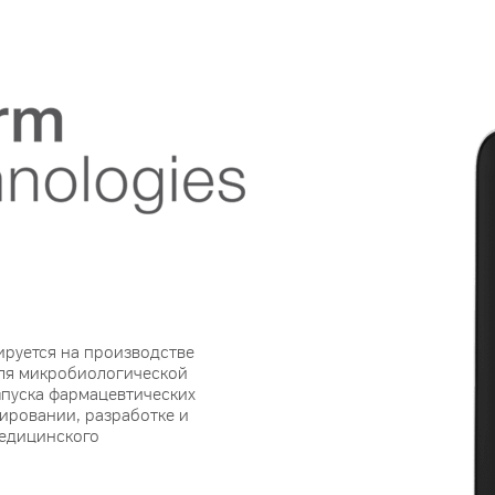
ируется на производстве
для микробиологической
ыпуска фармацевтических
тировании, разработке и
медицинского