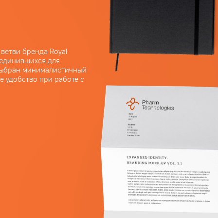
ветви бренда Royal
ъединившихся для
 Выбран минималистичный
е удобство при работе с